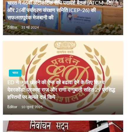
भारत ने 46वीं अंटार्कटिक संधि परामर्श बैठक (ATCM-46)
और 26वीं पर्यावरण संरक्षण समिति (CEP-26) की
सफलतापूर्वक मेजबानी की
Editor
31 मई 2024
भारत
ED ने जुआ खेलने की ऐप्स को बढावा देने के लिए विजय
देवरकोंडा, प्रकाश राज और राणा दग्गुबाती सहित 29 प्रसिद्ध
हस्तियों पर मामले दर्ज किये
Editor
10 जुलाई 2025