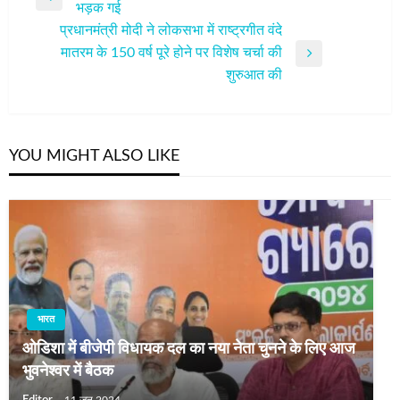
Previous
भड़क गई
नेविगेशन
Post
प्रधानमंत्री मोदी ने लोकसभा में राष्ट्रगीत वंदे
मातरम के 150 वर्ष पूरे होने पर विशेष चर्चा की
Next
शुरुआत की
Post
YOU MIGHT ALSO LIKE
भारत
ओडिशा में बीजेपी विधायक दल का नया नेता चुनने के लिए आज
भुवनेश्‍वर में बैठक