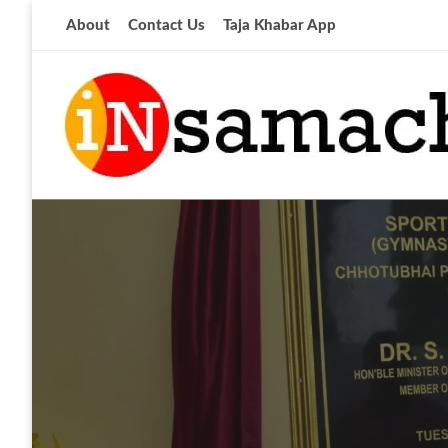
Skip
About
Contact Us
Taja Khabar App
to
content
आज की ताजा खबर
insamachar