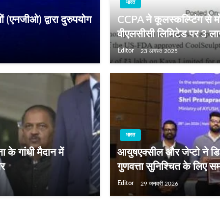
भारत
(एनजीओ) द्वारा दुरुपयोग
CCPA ने कूलस्कल्प्टिंग से मो
वीएलसीसी लिमिटेड पर 3 लाख 
Editor
23 अगस्त 2025
भारत
के गांधी मैदान में
आयुषएक्सील और जेप्टो ने ड
पर
गुणवत्ता सुनिश्चित के लिए स
Editor
29 जनवरी 2026