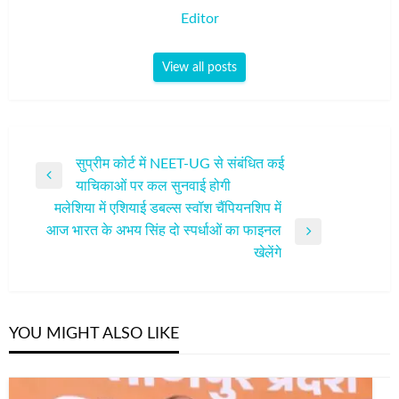
Editor
View all posts
पोस्ट
सुप्रीम कोर्ट में NEET-UG से संबंधित कई
Previous
याचिकाओं पर कल सुनवाई होगी
नेविगेशन
Post
मलेशिया में एशियाई डबल्‍स स्‍वॉश चैंपियनशिप में
आज भारत के अभय सिंह दो स्‍पर्धाओं का फाइनल
Next
खेलेंगे
Post
YOU MIGHT ALSO LIKE