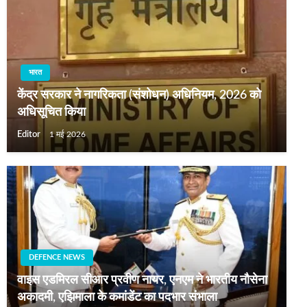
भारत
केंद्र सरकार ने नागरिकता (संशोधन) अधिनियम, 2026 को
अधिसूचित किया
Editor
1 मई 2026
DEFENCE NEWS
वाइस एडमिरल सीआर प्रवीण नायर, एनएम ने भारतीय नौसेना
अकादमी, एझिमाला के कमांडेंट का पदभार संभाला