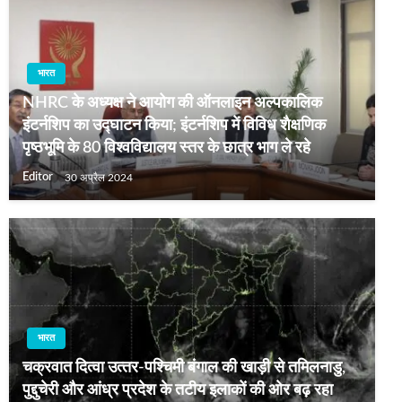
भारत
NHRC के अध्यक्ष ने आयोग की ऑनलाइन अल्पकालिक
इंटर्नशिप का उद्घाटन किया; इंटर्नशिप में विविध शैक्षणिक
पृष्ठभूमि के 80 विश्वविद्यालय स्तर के छात्र भाग ले रहे
Editor
30 अप्रैल 2024
भारत
चक्रवात दित्‍वा उत्‍तर-पश्चिमी बंगाल की खाड़ी से तमिलनाडु,
पुद्दुचेरी और आंध्र प्रदेश के तटीय इलाकों की ओर बढ़ रहा