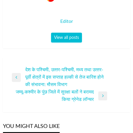
Editor
View all posts
पोस्ट
देश के पश्चिमी, उत्‍तर-पश्चिमी, मध्‍य तथा उत्‍तर-
पूर्वी क्षेत्रों में इस सप्‍ताह हल्‍की से तेज बारिश होने
नेविगेशन
Previous
की संभावना: मौसम विभाग
Post
जम्मू-कश्मीर के पुंछ जिले में सुरक्षा बलों ने बरामद
Next
किया ग्रेनेड लॉन्चर
Post
YOU MIGHT ALSO LIKE