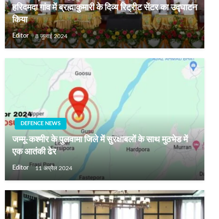
हरिदमदा गांव में ब्रह्माकुमारी के दिव्य रिट्रीट सेंटर का उद्घाटन
किया
Editor
8 जुलाई 2024
DEFENCE NEWS
जम्‍मू-कश्‍मीर के पुलवामा जिले में सुरक्षाबलों के साथ मुठभेड में
एक आतंकी ढेर
Editor
11 अप्रैल 2024