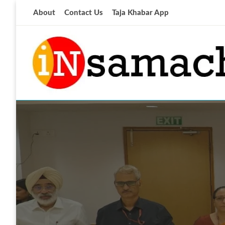
Skip
About
Contact Us
Taja Khabar App
to
content
आज की ताजा खबर
insamachar