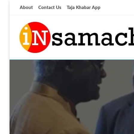
Skip
About
Contact Us
Taja Khabar App
to
content
आज की ताजा खबर
insamachar