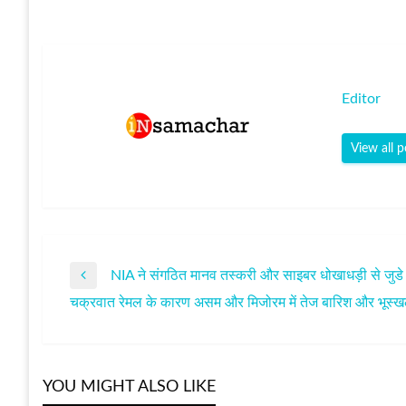
Editor
View all p
NIA ने संगठित मानव तस्करी और साइबर धोखाधड़ी से जुडे 
पोस्ट
Previous
चक्रवात रेमल के कारण असम और मिजोरम में तेज बारिश और भूस्खलन से 1
Post
Next
नेविगेशन
Post
YOU MIGHT ALSO LIKE