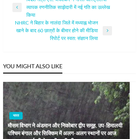
व्यापक रणनीतिक साझेदारी में नई गति का उल्लेख
नेविगेशन
Previous
किया
Post
NHRC ने बिहार के नालंदा जिले में मध्याह्न भोजन
खाने के बाद 60 छात्रों के बीमार होने की मीडिया
Next
रिपोर्ट पर स्वत: संज्ञान लिया
Post
YOU MIGHT ALSO LIKE
भारत
मौसम विभाग ने अंडमान और निकोबार द्वीप समूह, उप-हिमालयी
पश्चिम बंगाल और सिक्किम में अलग-अलग स्थानों पर आज