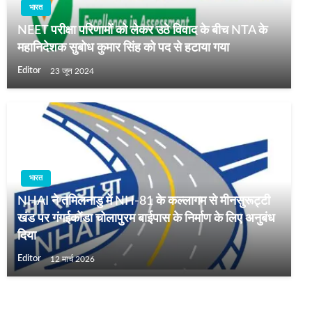
भारत
NEET परीक्षा परिणामों को लेकर उठे विवाद के बीच NTA के
महानिदेशक सुबोध कुमार सिंह को पद से हटाया गया
Editor
23 जून 2024
भारत
NHAI ने तमिलनाडु में NH-81 के कल्लागम से मीनसुरूट्टी
खंड पर गंगईकोंडा चोलापुरम बाईपास के निर्माण के लिए अनुबंध
दिया
Editor
12 मार्च 2026