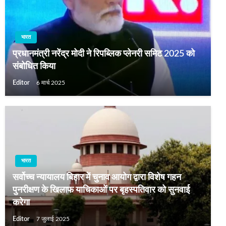
भारत
प्रधानमंत्री नरेंद्र मोदी ने रिपब्लिक प्लेनरी समिट 2025 को
संबोधित किया
Editor
6 मार्च 2025
भारत
सर्वोच्‍च न्‍यायालय बिहार में चुनाव आयोग द्वारा विशेष गहन
पुनरीक्षण के खिलाफ याचिकाओं पर बृहस्‍पतिवार को सुनवाई
करेगा
Editor
7 जुलाई 2025