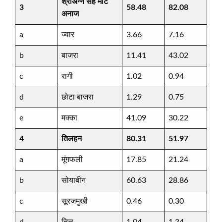
श्रीअन्न सह मोटे
3
58.48
82.08
अनाज
a
ज्वार
3.66
7.16
b
बाजरा
11.41
43.02
c
रागी
1.02
0.94
d
छोटा बाजरा
1.29
0.75
e
मक्का
41.09
30.22
4
तिलहन
80.31
51.97
a
मूंगफली
17.85
21.24
b
सोयाबीन
60.63
28.86
c
सूरजमुखी
0.46
0.30