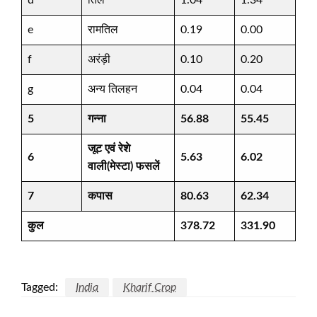
d
तिल
1.04
1.34
e
रामतिल
0.19
0.00
f
अरंड़ी
0.10
0.20
g
अन्य तिलहन
0.04
0.04
5
गन्ना
56.88
55.45
जूट एवं
रेशे
6
5.63
6.02
वाली
(
मेस्टा
)
फसलें
7
कपास
80.63
62.34
कुल
378.72
331.90
Tagged:
India
Kharif Crop