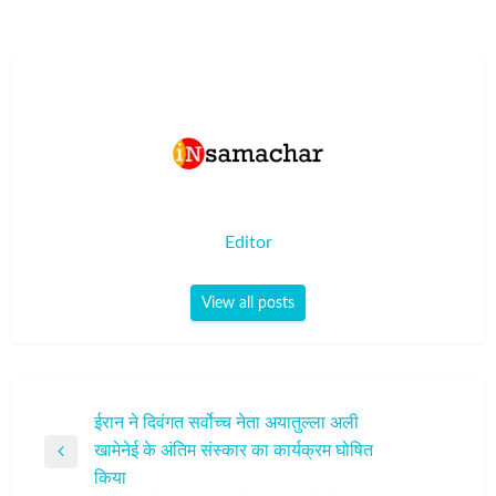
Editor
View all posts
पोस्ट
ईरान ने दिवंगत सर्वोच्च नेता अयातुल्ला अली
खामेनेई के अंतिम संस्कार का कार्यक्रम घोषित
नेविगेशन
Previous
किया
Post