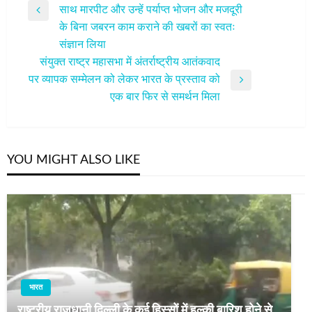
साथ मारपीट और उन्हें पर्याप्त भोजन और मजदूरी
Previous
के बिना जबरन काम कराने की खबरों का स्वतः
Post
संज्ञान लिया
संयुक्त राष्ट्र महासभा में अंतर्राष्ट्रीय आतंकवाद
पर व्यापक सम्मेलन को लेकर भारत के प्रस्ताव को
Next
एक बार फिर से समर्थन मिला
Post
YOU MIGHT ALSO LIKE
भारत
राष्ट्रीय राजधानी दिल्ली के कई हिस्सों में हल्की बारिश होने से