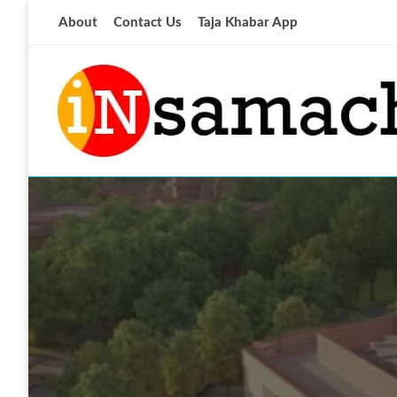
Skip
About
Contact Us
Taja Khabar App
to
content
आज की ताजा खबर
insamachar