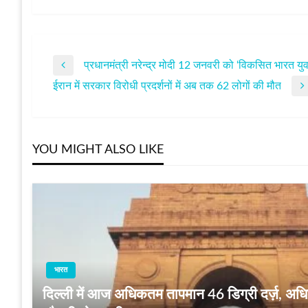
प्रधानमंत्री नरेन्द्र मोदी 12 जनवरी को ‘विकसित भारत युवा न
पोस्ट
Previous
ईरान में सरकार विरोधी प्रदर्शनों में अब तक 62 लोगों की मौत
Post
Next
नेविगेशन
Post
YOU MIGHT ALSO LIKE
भारत
दिल्ली में आज अधिकतम तापमान 46 डिग्री दर्ज़, अधिक