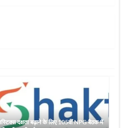
्टिक्स दक्षता बढ़ाने के लिए 105वीं NPG बैठक में