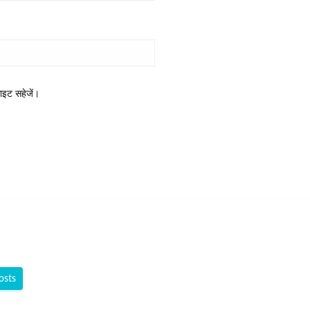
साइट सहेजें।
osts