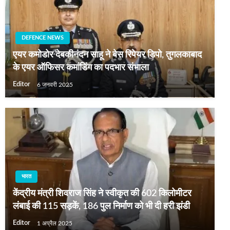
DEFENCE NEWS
एयर कमोडोर देबकीनंदन साहू ने बेस रिपेयर डिपो, तुगलकाबाद
के एयर ऑफिसर कमांडिंग का पदभार संभाला
Editor
6 जनवरी 2025
भारत
केंद्रीय मंत्री शिवराज सिंह ने स्वीकृत की 602 किलोमीटर
लंबाई की 115 सड़कें, 186 पुल निर्माण को भी दी हरी झंडी
Editor
1 अप्रैल 2025