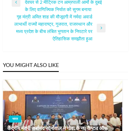
देवघर से 2 मीट्रिक टन आम्रपाली आमों के दुबई
नेविगेशन
Previous
के लिए वाणिज्यिक निर्यात को सुगम बनाया
Post
गृह मंत्री अमित शाह की मौजूदगी में नर्मदा अवार्ड
लाभार्थी राज्यों महाराष्ट्र, गुजरात, राजस्थान और
Next
मध्य प्रदेश के बीच लंबित भुगतान के निपटारे पर
Post
ऐतिहासिक समझौता हुआ
YOU MIGHT ALSO LIKE
भारत
केंद्रीय मंत्री सर्बानंद सोनोवाल ने गोवा के नए कैप्टन ऑफ