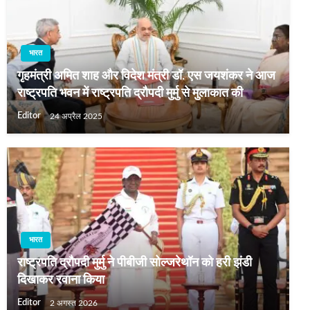
भारत
गृहमंत्री अमि‍त शाह और विदेश मंत्री डॉ. एस जयशंकर ने आज
राष्‍ट्रपति भवन में राष्‍ट्रपति द्रौपदी मुर्मु से मुलाकात की
Editor
24 अप्रैल 2025
भारत
राष्ट्रपति द्रौपदी मुर्मु ने पीबीजी सोल्जरेथॉन को हरी झंडी
दिखाकर रवाना किया
Editor
2 अगस्त 2026