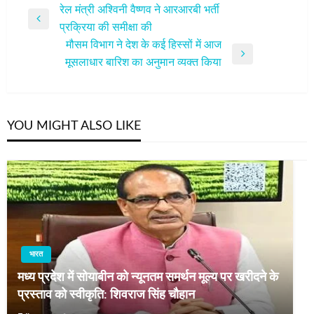
पोस्ट
रेल मंत्री अश्विनी वैष्णव ने आरआरबी भर्ती
Previous
प्रक्रिया की समीक्षा की
नेविगेशन
Post
मौसम विभाग ने देश के कई हिस्सों में आज
Next
मूसलाधार बारिश का अनुमान व्‍यक्‍त किया
Post
YOU MIGHT ALSO LIKE
भारत
मध्य प्रदेश में सोयाबीन को न्यूनतम समर्थन मूल्य पर खरीदने के
प्रस्ताव को स्वीकृति: शिवराज सिंह चौहान