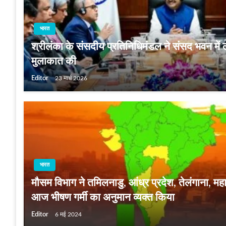
भारत
श्रीलंका के संसदीय प्रतिनिधिमंडल ने संसद भवन में 
मुलाकात की
Editor
23 मार्च 2026
भारत
मौसम विभाग ने तमिलनाडु, आंध्र प्रदेश, तेलंगाना, महा
आज भीषण गर्मी का अनुमान व्‍यक्‍त किया
Editor
6 मई 2024