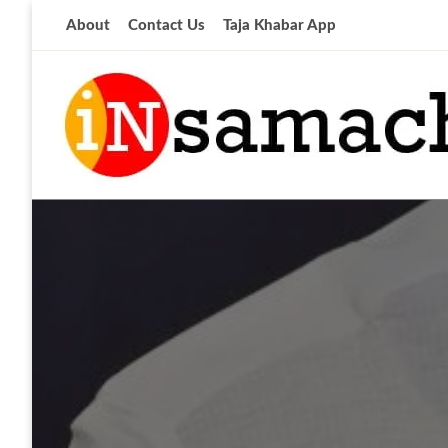
Skip
About
Contact Us
Taja Khabar App
to
content
आज की ताजा खबर
insamachar