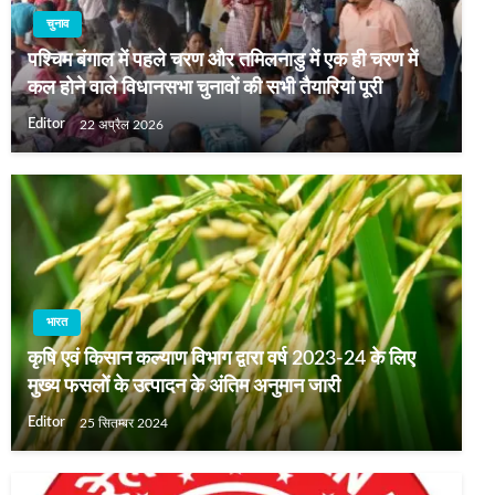
चुनाव
पश्चिम बंगाल में पहले चरण और तमिलनाडु में एक ही चरण में
कल होने वाले विधानसभा चुनावों की सभी तैयारियां पूरी
Editor
22 अप्रैल 2026
भारत
कृषि एवं किसान कल्‍याण विभाग द्वारा वर्ष 2023-24 के लिए
मुख्‍य फसलों के उत्‍पादन के अंतिम अनुमान जारी
Editor
25 सितम्बर 2024