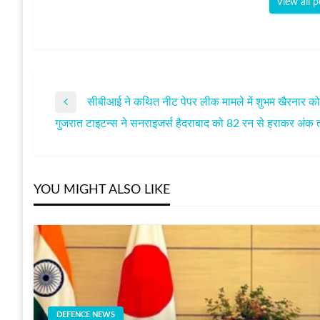
View all p
सीबीआई ने कथित नीट पेपर लीक मामले में शुभम खैरनार को 
पोस्ट
Previous
गुजरात टाइटन्स ने सनराइजर्स हैदराबाद को 82 रन से हराकर अंक ता
Post
Next
नेविगेशन
Post
YOU MIGHT ALSO LIKE
DEFENCE NEWS