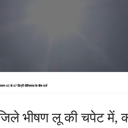
तापमान 45 से 47 डिग्री सेल्सियस के बीच दर्ज
जिले भीषण लू की चपेट में, 