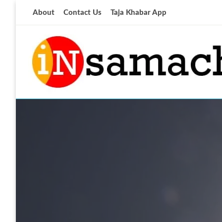
Skip
About
Contact Us
Taja Khabar App
to
content
आज की ताजा खबर
insamachar