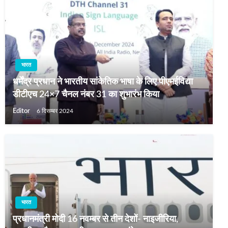
भारत
धर्मेंद्र प्रधान ने भारतीय सांकेतिक भाषा के लिए पीएमईविद्या
डीटीएच 24×7 चैनल नंबर 31 का शुभारंभ किया
Editor
6 दिसम्बर 2024
भारत
प्रधानमंत्री मोदी 16 नवम्‍बर से तीन देशों- नाइजीरिया,