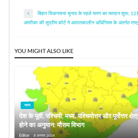
बिहार विधानसभा चुनाव के पहले चरण का मतदान शुरू; 121 निर्
पोस्ट
Previous
अमरीका की सुप्रीम कोर्ट ने आपातकालीन अधिनियम के अंतर्गत राष्ट्रपत
Post
Next
नेविगेशन
Post
YOU MIGHT ALSO LIKE
भारत
देश के पूर्वी, पश्चिमी, मध्‍य, पश्चिमोत्तर और पूर्वोत्तर क्षेत्र
होने का अनुमान: मौसम विभाग
Editor
8 अगस्त 2024