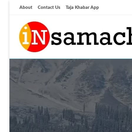
Skip
About
Contact Us
Taja Khabar App
to
content
आज की ताजा खबर
insamachar