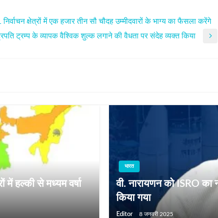
वाचन क्षेत्रों में एक हजार तीन सौ चौदह उम्मीदवारों के भाग्य का फैसला करेंगे
ि ट्रम्प के व्यापक वैश्विक शुल्‍क लगाने की वैधता पर संदेह व्‍यक्‍त किया
भारत
ों में हल्‍की से मध्‍यम वर्षा
वी. नारायणन को ISRO का नय
किया गया
Editor
8 जनवरी 2025