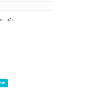
साइट सहेजें।
osts