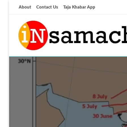
Skip
About
Contact Us
Taja Khabar App
to
content
आज की ताजा खबर
insamachar