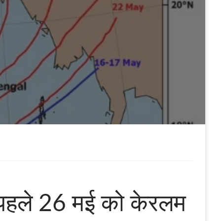
न पहले 26 मई को केरलम