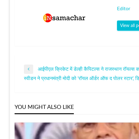
Editor
View all p
आईपीएल क्रिकेट में डेल्‍ही कैपिटल्‍स ने राजस्‍थान रॉयल्‍स
पोस्ट
Previous
स्वीडन ने प्रधानमंत्री मोदी को ‘रॉयल ऑर्डर ऑफ द पोलर स्टार’, डि
Post
Next
नेविगेशन
Post
YOU MIGHT ALSO LIKE