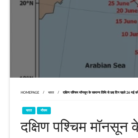
HOMEPAGE
भारत
दक्षिण पश्चिम मॉनसून के सामान्‍य तिथि से छह दिन पहले 26 मई क
भारत
मौसम
दक्षिण पश्चिम मॉनसून 