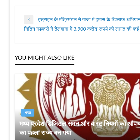
इस्राइल के मंत्रिमंडल ने गाजा में हमास के खिलाफ अभियान 
पोस्ट
Previous
नितिन गडकरी ने तेलंगाना में 3,900 करोड रूपये की लागत की क
Post
Next
नेविगेशन
Post
YOU MIGHT ALSO LIKE
भारत
मध्‍य प्रदेश डिजिटल समन और वारंट नियमों को औपचा
का पहला राज्य बन गया