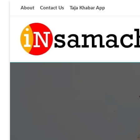
Skip
About
Contact Us
Taja Khabar App
to
content
आज की ताजा खबर
insamachar