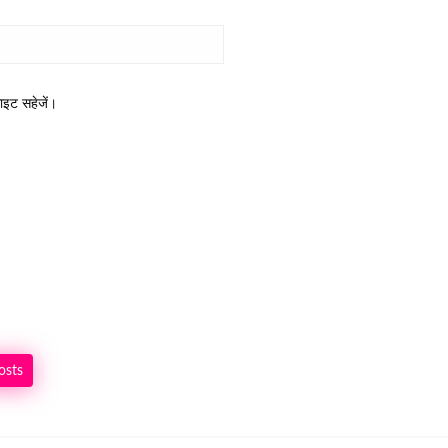
साइट सहेजें।
osts