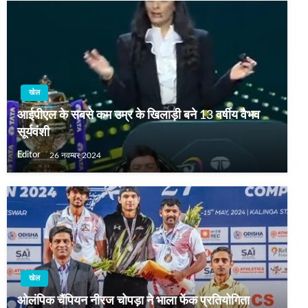
खेल
आईपीएल के सबसे कम उम्र के खिलाड़ी बने 13 वर्षीय वैभव
सूर्यवंशी
Editor
26 नवम्बर 2024
खेल
ओलंपिक चैंपियन नीरज चोपड़ा ने भाला फेंक प्रतियोगिता