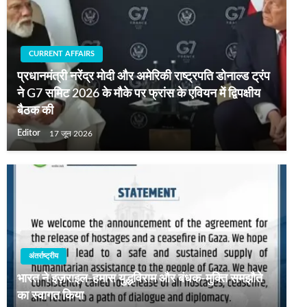
CURRENT AFFAIRS
प्रधानमंत्री नरेंद्र मोदी और अमेरिकी राष्ट्रपति डोनाल्ड ट्रंप
ने G7 समिट 2026 के मौके पर फ्रांस के एवियन में द्विपक्षीय
बैठक की
Editor
17 जून 2026
अंतर्राष्ट्रीय
भारत ने इज़राइल-हमास युद्धविराम और बंधक-मुक्ति समझौते
का स्वागत किया