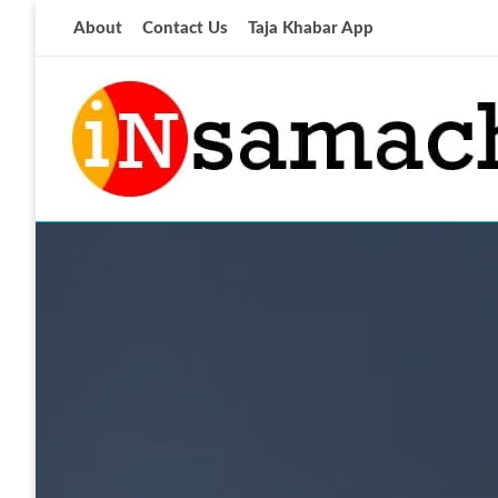
Skip
About
Contact Us
Taja Khabar App
to
content
आज की ताजा खबर
insamachar