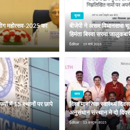
चुनाव
ें योग महोत्सव-2025 का
बीजेपी ने असम विधानसभा चुन
हिमंता बिस्वा सरमा जालुकबारी न
Editor
19 मार्च 2026
भारत
ों में 15 स्थानों पर छापे
विश्व मानसिक स्वास्थ्य दिव
अनुसंधान संस्थान ने दो दिव
Editor
13 अक्टूबर 2025