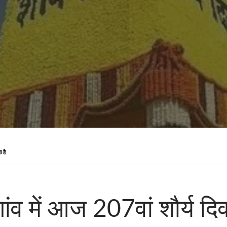
 है
ेगांव में आज 207वां शौर्य द