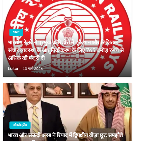
भारत
भारतीय रेलवे ने प्रमुख कॉरिडोरों में ट्रैक्शन और डिजिटल
संचार व्यवस्था के आधुनिकीकरण के लिए 765 करोड़ रुपये से
अधिक की मंजूरी दी
Editor
10 मार्च 2026
अंतर्राष्ट्रीय
भारत और सऊदी अरब ने रियाद में द्विपक्षीय वीज़ा छूट समझौते