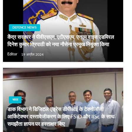
DEFENCE NEWS
केंद्र सरकार ने पीवीएसएम, एवीएसएम, एनएम वाइस एडमिरल
दिनेश कुमार त्रिपाठी को नया नौसेना प्रमुख नियुक्त किया
Editor
19 अप्रैल 2024
भारत
डाक विभाग ने डिजिटल एड्रेस डीपीआई के टेक्नोलॉजी
आर्किटेक्चर दस्तावेजीकरण के लिए FSID और IISc के साथ
समझौता ज्ञापन पर हस्ताक्षर किए