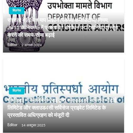
बिज़नेस
सरकार ने विधिक माप विज्ञान (पैकेज्ड कमोडिटीज) नियम,
2011 के नियम 3 में प्रस्तावित संशोधन पर टिप्पणियां प्रस्तुत
करने की समय-सीमा बढ़ाई
Editor
2 अगस्त 2024
बिज़नेस
सीसीआई ने कैपजेमिनी एसई द्वारा क्लाउड4सी सर्विसेज पीटीई.
लिमिटेड और क्लाउड4सी सर्विसेज प्राइवेट लिमिटेड के
प्रस्तावित अधिग्रहण को मंजूरी दी
Editor
14 अक्टूबर 2025