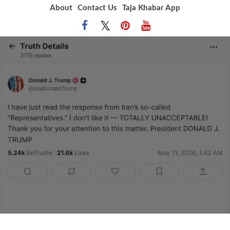
Skip
About
Contact Us
Taja Khabar App
to
content