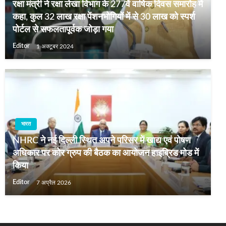
रक्षा मंत्री ने रक्षा लेखा विभाग के 277वें वार्षिक दिवस समारोह में
कहा, कुल 32 लाख रक्षा पेंशनभोगियों में से 30 लाख को स्पर्श
पोर्टल से सफलतापूर्वक जोड़ा गया
Editor
1 अक्टूबर 2024
भारत
NHRC ने नई दिल्ली स्थित अपने परिसर में खाद्य एवं पोषण
अधिकार पर कोर ग्रुप की बैठक का आयोजन हाइब्रिड मोड में
किया
Editor
7 अप्रैल 2026