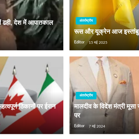
अंतर्राष्ट्रीय
तें ढही, देश में आपातकाल
रूस और यूक्रेन आज इस्तांबुल म
Editor
15 मई 2025
अंतर्राष्ट्रीय
हत्वपूर्ण ठिकानों पर ईरान
मालदीव के विदेश मंत्री मूसा
पर
Editor
7 मई 2024