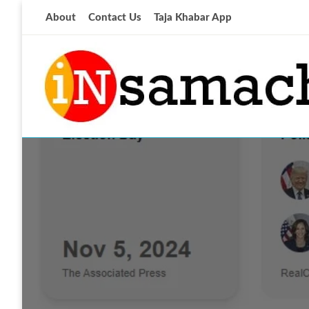
Skip
About
Contact Us
Taja Khabar App
to
content
आज की ताजा खबर
insamachar