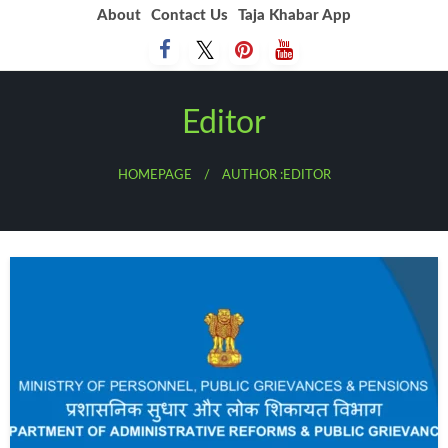
Skip
About
Contact Us
Taja Khabar App
to
content
Editor
HOMEPAGE
AUTHOR :EDITOR