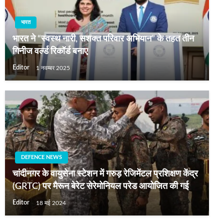
भारत
भारत ने “स्वस्थ नारी, सशक्त परिवार अभियान” के तहत तीन
गिनीज वर्ल्ड रिकॉर्ड बनाए
Editor
1 नवम्बर 2025
DEFENCE NEWS
चांदीनगर के वायुसेना स्टेशन में गरुड़ रेजिमेंटल प्रशिक्षण केंद्र
(GRTC) पर मैरून बेरेट सेरेमोनियल परेड आयोजित की गई
Editor
18 मई 2024