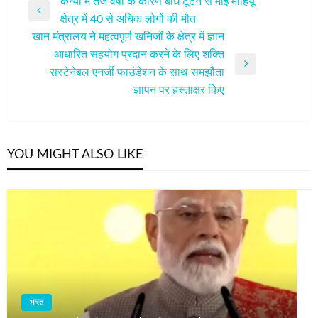
पोस्ट
केन्‍या में तेज वर्षा के कारण बांध टूटने से माई माहियू
Previous
क्षेत्र में 40 से अधिक लोगों की मौत
नेविगेशन
Post
खान मंत्रालय ने महत्वपूर्ण खनिजों के क्षेत्र में ज्ञान
आधारित सहयोग प्रदान करने के लिए शक्ति
Next
सस्टेनेबल एनर्जी फाउंडेशन के साथ समझौता
Post
ज्ञापन पर हस्ताक्षर किए
YOU MIGHT ALSO LIKE
भारत