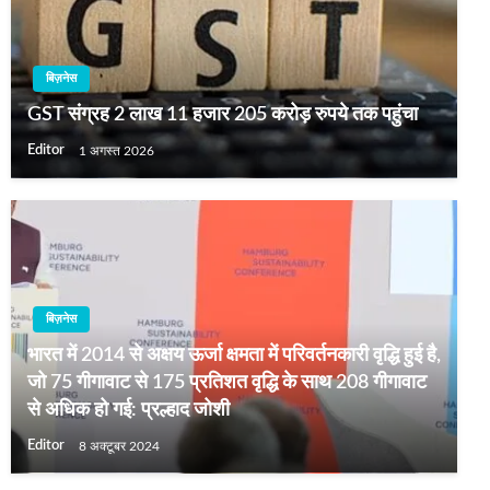
बिज़नेस
GST संग्रह 2 लाख 11 हजार 205 करोड़ रुपये तक पहुंचा
Editor
1 अगस्त 2026
बिज़नेस
भारत में 2014 से अक्षय ऊर्जा क्षमता में परिवर्तनकारी वृद्धि हुई है,
जो 75 गीगावाट से 175 प्रतिशत वृद्धि के साथ 208 गीगावाट
से अधिक हो गई: प्रल्हाद जोशी
Editor
8 अक्टूबर 2024