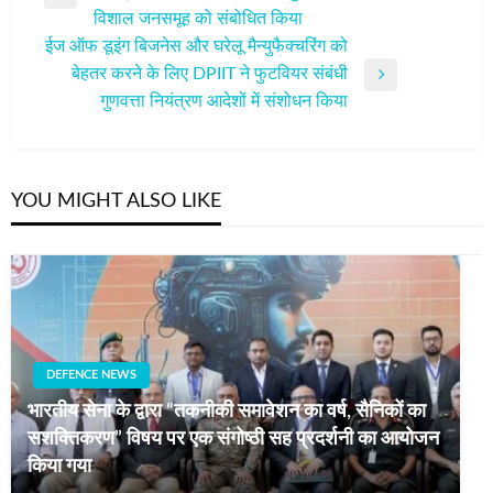
Previous
विशाल जनसमूह को संबोधित किया
Post
ईज ऑफ डूइंग बिजनेस और घरेलू मैन्युफैक्चरिंग को
बेहतर करने के लिए DPIIT ने फुटवियर संबंधी
Next
गुणवत्ता नियंत्रण आदेशों में संशोधन किया
Post
YOU MIGHT ALSO LIKE
DEFENCE NEWS
भारतीय सेना के द्वारा “तकनीकी समावेशन का वर्ष, सैनिकों का
सशक्तिकरण” विषय पर एक संगोष्ठी सह प्रदर्शनी का आयोजन
किया गया