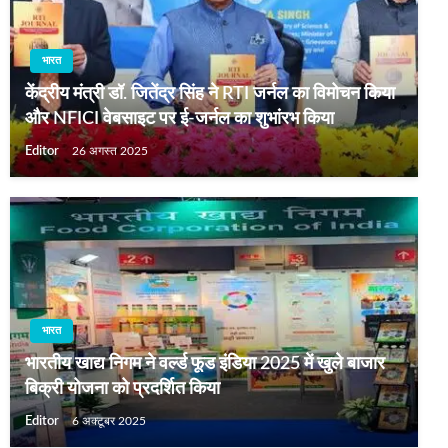
भारत
केंद्रीय मंत्री डॉ. जितेंद्र सिंह ने RTI जर्नल का विमोचन किया
और NFICI वेबसाइट पर ई-जर्नल का शुभांरभ किया
Editor
26 अगस्त 2025
भारत
भारतीय खाद्य निगम ने वर्ल्‍ड फूड इंडिया 2025 में खुले बाजार
बिक्री योजना को प्रदर्शित किया
Editor
6 अक्टूबर 2025