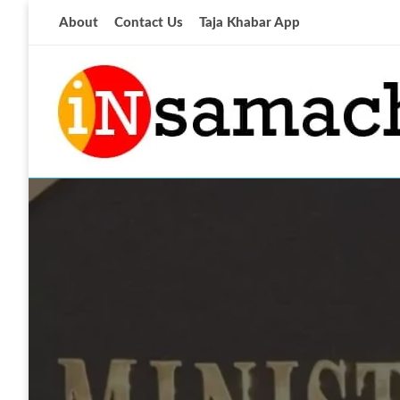
Skip
About
Contact Us
Taja Khabar App
to
content
आज की ताजा खबर
insamachar