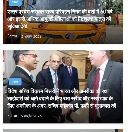
भारत
उत्‍तर प्रदेश सरकार राज्‍य परिवहन निगम की बसों में 60 वर्ष
और इससे अधिक आयु की महिलाओं को नि:शुल्‍क यात्रा की
सुविधा देगी
Editor
5 अगस्त 2026
भारत
विदेश सचिव विक्रम मिसरी ने भारत और अमरीका की रक्षा
साझेदारी को आगे बढ़ाने के लिए रक्षा खरीद और रखरखाव के
लिए अमरीका के अवर-सचिव माइकल पी. डफी से मुलाकात की
Editor
9 अप्रैल 2026