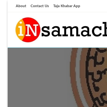
Skip
About
Contact Us
Taja Khabar App
to
content
आज की ताजा खबर
insamachar