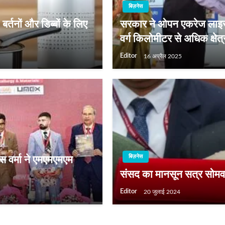
बिज़नेस
्तनों और डिब्बों के लिए
सरकार ने ओपन एकरेज लाइसेंस
वर्ग किलोमीटर से अधिक क्षे
Editor
16 अप्रैल 2025
बिज़नेस
ास वर्मा ने एमएमएमएम
संसद का मानसून सत्र सोमवार
Editor
20 जुलाई 2024