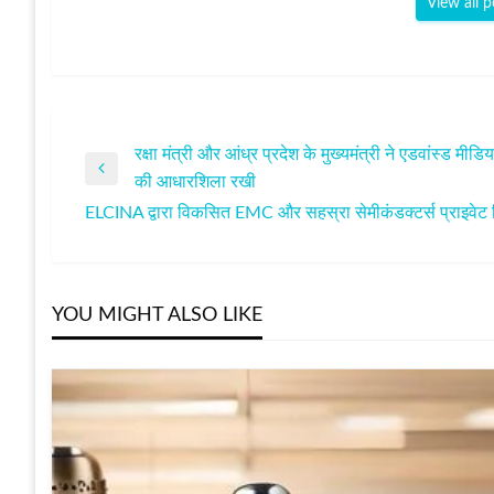
View all p
रक्षा मंत्री और आंध्र प्रदेश के मुख्यमंत्री ने एडवांस्ड मी
पोस्ट
Previous
की आधारशिला रखी
Post
ELCINA द्वारा विकसित EMC और सहस्रा सेमीकंडक्टर्स प्राइवे
नेविगेशन
Next
Post
YOU MIGHT ALSO LIKE