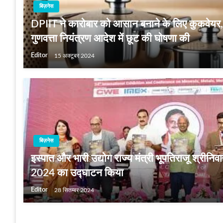
बिज़नेस
DPIIT ने कारोबार को आसान बनाने के लिए कुकवेयर, बर
गुणवत्ता नियंत्रण आदेश में छूट की घोषणा की
Editor
15 अक्टूबर 2024
बिज़नेस
इस्पात और भारी उद्योग राज्य मंत्री भूपतिराजू श्रीनिव
2024 का उद्घाटन किया
Editor
28 सितम्बर 2024