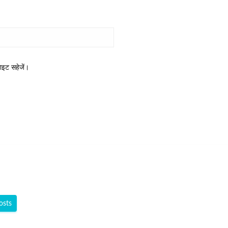
साइट सहेजें।
osts