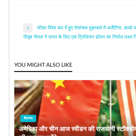
फीफ़ा विश्‍व कप में हुए रोमांचक मुक़ाबले में अर्जेंटीना, काब
पोस्ट
Previous
पीयूष गोयल ने भारत के लिए एक ट्रिलियन डॉलर का निर्यात लक्ष्य न
Post
Next
नेविगेशन
Post
YOU MIGHT ALSO LIKE
बिज़नेस
अमेरिका और चीन आज स्वीडन की राजधानी स्टॉकहोम में 