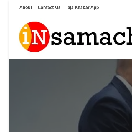
Skip
About
Contact Us
Taja Khabar App
to
content
आज की ताजा खबर
insamachar