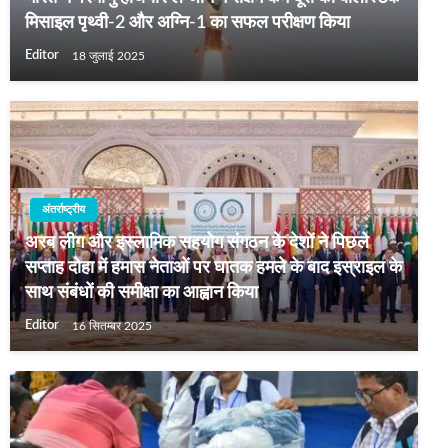
मिसाइल पृथ्वी-2 और अग्नि-1 का सफल परीक्षण किया
Editor
18 जुलाई 2025
अंतर्राष्ट्रीय
अरब लीग और इस्‍लामिक सहयोग संगठन के देशों ने पिछले
सप्‍ताह दोहा में हमास नेताओं पर घातक हमले के बाद इस्राइल के
साथ संबंधों की समीक्षा का आह्वान किया
Editor
16 सितम्बर 2025