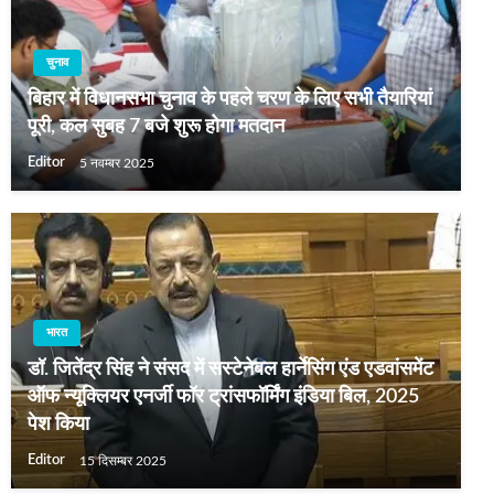
चुनाव
बिहार में विधानसभा चुनाव के पहले चरण के लिए सभी तैयारियां
पूरी, कल सुबह 7 बजे शुरू होगा मतदान
Editor
5 नवम्बर 2025
भारत
डॉ. जितेंद्र सिंह ने संसद में सस्टेनेबल हार्नेसिंग एंड एडवांसमेंट
ऑफ न्यूक्लियर एनर्जी फॉर ट्रांसफॉर्मिंग इंडिया बिल, 2025
पेश किया
Editor
15 दिसम्बर 2025