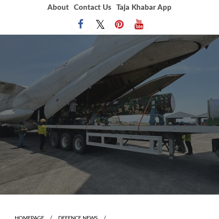
Skip
About
Contact Us
Taja Khabar App
to
content
HOMEPAGE
DEFENCE NEWS