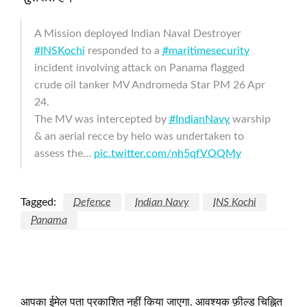
A Mission deployed Indian Naval Destroyer
#INSKochi
responded to a
#maritimesecurity
incident involving attack on Panama flagged
crude oil tanker MV Andromeda Star PM 26 Apr
24.
The MV was intercepted by
#IndianNavy
warship
& an aerial recce by helo was undertaken to
assess the…
pic.twitter.com/nh5qfVOQMy
— SpokespersonNavy (@indiannavy)
April 28,
2024
Tagged:
Defence
Indian Navy
INS Kochi
Panama
LEAVE A RESPONSE
आपका ईमेल पता प्रकाशित नहीं किया जाएगा.
आवश्यक फ़ील्ड चिह्नित