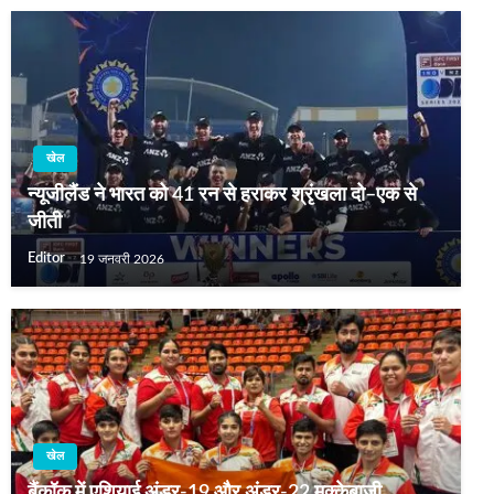
खेल
न्यूजीलैंड ने भारत को 41 रन से हराकर श्रृंखला दो–एक से
जीती
Editor
19 जनवरी 2026
खेल
बैंकॉक में एशियाई अंडर-19 और अंडर-22 मुक्केबाजी