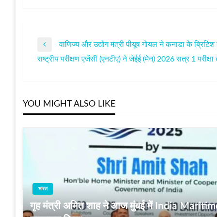
वाणिज्‍य और उद्योग मंत्री पीयूष गोयल ने कनाडा के ब्रिटि
पोस्ट
Previous
राष्ट्रीय परीक्षण एजेंसी (एनटीए) ने जेईई (मेन) 2026 सत्र 1 परीक्
Post
Next
नेविगेशन
Post
YOU MIGHT ALSO LIKE
भारत
गृह मंत्री अमित शाह ने आज मुंबई में India Mar