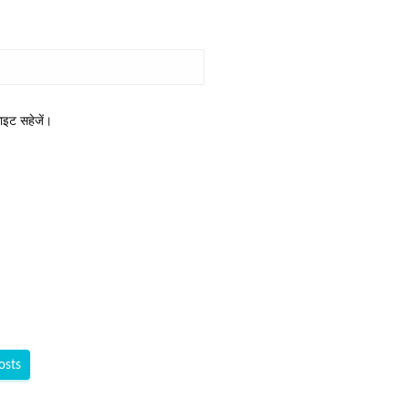
साइट सहेजें।
osts