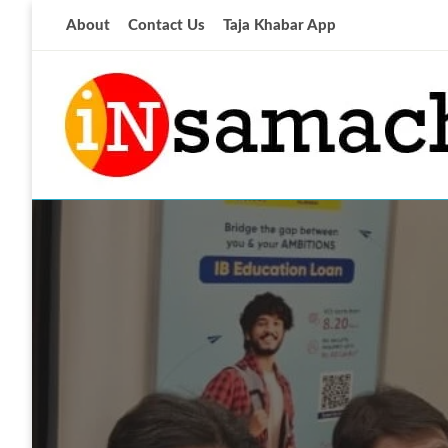
Skip
About
Contact Us
Taja Khabar App
to
content
आज की ताजा खबर
insamachar