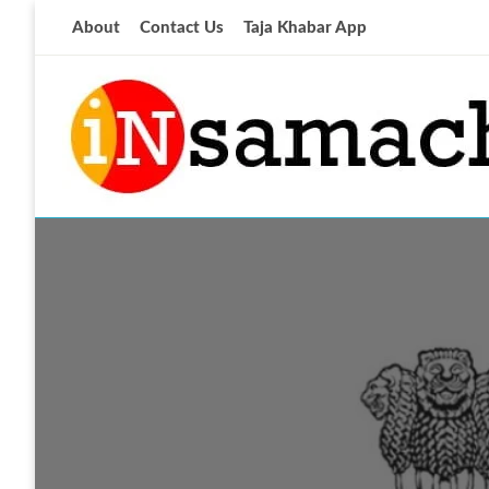
Skip
About
Contact Us
Taja Khabar App
to
content
आज की ताजा खबर
insamachar