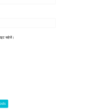
साइट सहेजें।
osts